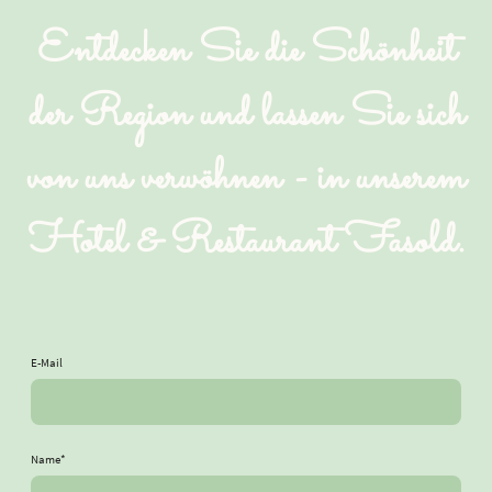
Entdecken Sie die Schönheit
der Region und lassen Sie sich
von uns verwöhnen - in unserem
Hotel & Restaurant Fasold.
E-Mail
Name
*